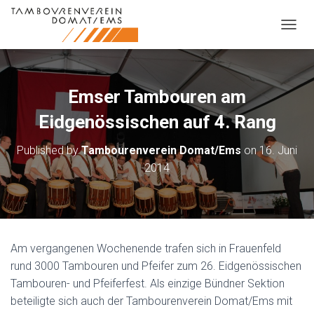
NAVIG
Emser Tambouren am
Eidgenössischen auf 4. Rang
Published by
Tambourenverein Domat/Ems
on
16. Juni
2014
Am vergangenen Wochenende trafen sich in Frauenfeld
rund 3000 Tambouren und Pfeifer zum 26. Eidgenössischen
Tambouren- und Pfeiferfest. Als einzige Bündner Sektion
beteiligte sich auch der Tambourenverein Domat/Ems mit