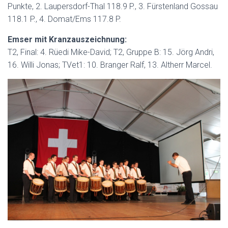
Punkte, 2. Laupersdorf-Thal 118.9 P., 3. Fürstenland Gossau
118.1 P., 4. Domat/Ems 117.8 P.
Emser mit Kranzauszeichnung:
T2, Final: 4. Rüedi Mike-David; T2, Gruppe B: 15. Jörg Andri,
16. Willi Jonas; TVet1: 10. Branger Ralf, 13. Altherr Marcel.