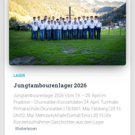
LAGER
Jungtambourenlager 2026
Jungtambourenlager 2026 Vom 19. – 25. April im
Pradotel – Churwalden Konzertdaten 24. April: Turnhalle
Primarschule Churwalden | 19:3001. Mai: Felsberg | 20:15
Uhr02. Mai: Mehrzweckhalle Domat/Ems | 20:15 Uhr
Konzertaufnahmen Geschichten aus dem Lager
Weiterlesen